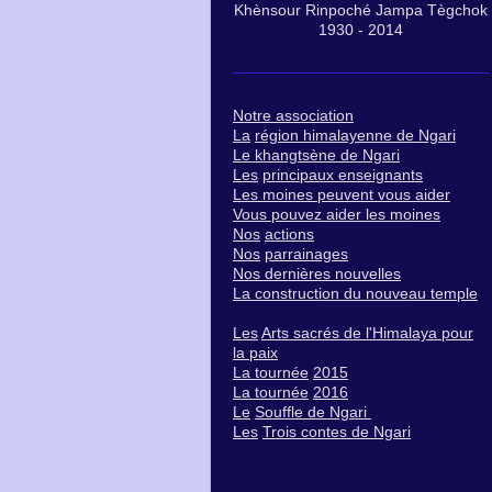
Khènsour Rinpoché Jampa Tègchok
1930 - 2014
N
otre association
La
région himalayenne de Ngari
Le k
hangtsène de Ngari
Les
principaux enseignants
Les moines peuvent vous aider
V
ous pouvez aider les moines
Nos
actions
Nos
parrainages
Nos dernières nouvelles
La construction du nouveau temple
Les
Arts sacrés de l'Himalaya pour
la paix
La tournée
2015
La tournée
2016
Le
Souffle de Ngari
Les
Trois contes de Ngari