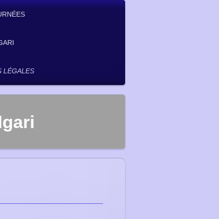
URNÉES
GARI
 LÉGALES
gari