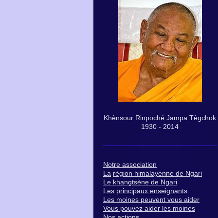
Khènsour Rinpoché Jampa Tègchok
1930 - 2014
N
otre association
La
région himalayenne de Ngari
Le k
hangtsène de Ngari
Les
principaux enseignants
Les moines peuvent vous aider
V
ous pouvez aider les moines
Nos
actions