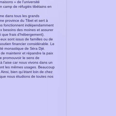
aisons » de l'université
en camp de réfugiés tibétains en
mme dans tous les grands
e province du Tibet et sert à
sons fonctionnent indépendamment
ux besoins des moines et assurer
si que frais d'hébergement).
eux sont issus de familles ou de
soutien financier considérable. Le
sité monastique de Séra Djé.
 de maintenir et répandre la paix
de promouvoir le sens de
à l'aise car nous vivons dans un
t ont les mêmes usages. Beaucoup
 Ainsi, bien qu'étant loin de chez
 que nous étudions de toutes nos