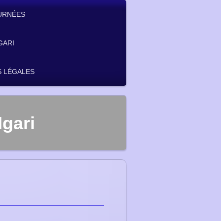
URNÉES
GARI
 LÉGALES
gari