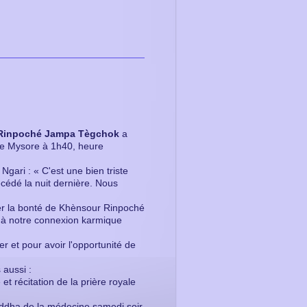
Rinpoché Jampa Tègchok
a
l de Mysore à 1h40, heure
ari : « C'est une bien triste
édé la nuit dernière. Nous
er la bonté de Khènsour Rinpoché
t à notre connexion karmique
r et pour avoir l'opportunité de
 aussi :
et récitation de la prière royale
ddha de la médecine samedi soir