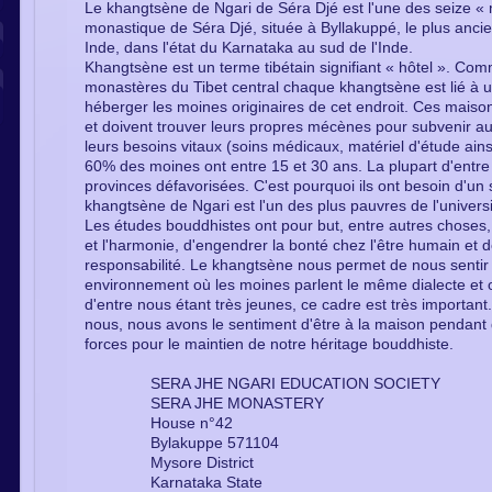
Le khangtsène de Ngari de Séra Djé est l'une des seize « m
monastique de Séra Djé, située à Byllakuppé, le plus anci
Inde, dans l'état du Karnataka au sud de l'Inde.
Khangtsène est un terme tibétain signifiant « hôtel ». Co
monastères du Tibet central chaque khangtsène est lié à un
héberger les moines originaires de cet endroit. Ces mai
et doivent trouver leurs propres mécènes pour subvenir a
leurs besoins vitaux (soins médicaux, matériel d'étude ain
60% des moines ont entre 15 et 30 ans. La plupart d'entre 
provinces défavorisées. C'est pourquoi ils ont besoin d'un 
khangtsène de Ngari est l'un des plus pauvres de l'univer
Les études bouddhistes ont pour but, entre autres choses,
et l'harmonie, d'engendrer la bonté chez l'être humain et 
responsabilité. Le khangtsène nous permet de nous sentir 
environnement où les moines parlent le même dialecte e
d'entre nous étant très jeunes, ce cadre est très important.
nous, nous avons le sentiment d'être à la maison pendant
forces pour le maintien de notre héritage bouddhiste.
SERA JHE NGARI EDUCATION SOCIETY
SERA JHE MONASTERY
House n°42
Bylakuppe 571104
Mysore District
Karnataka State