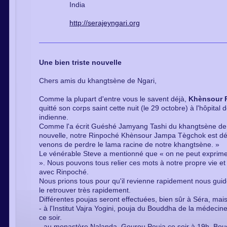
India
http://serajeyngari.org
Une bien triste nouvelle
Chers amis du khangtsène de Ngari,
Comme la plupart d'entre vous le savent déjà,
Khènsour 
quitté son corps saint cette nuit (le 29 octobre) à l'hôpita
indienne.
Comme l'a écrit Guéshé Jamyang Tashi du khangtsène de Ng
nouvelle, notre Rinpoché Khènsour Jampa Tègchok est déc
venons de perdre le lama racine de notre khangtsène. »
Le vénérable Steve a mentionné que « on ne peut exprim
». Nous pouvons tous relier ces mots à notre propre vie e
avec Rinpoché.
Nous prions tous pour qu'il revienne rapidement nous guide
le retrouver très rapidement.
Différentes poujas seront effectuées, bien sûr à Séra, mais
- à l'Institut Vajra Yogini, pouja du Bouddha de la médecine 
ce soir.
- au monastère Nalanda, Gourou Pouja ce soir à 19h, Bou