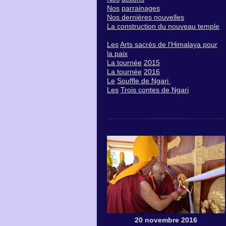
Nos
parrainages
Nos dernières nouvelles
La construction du nouveau temple
Les
Arts sacrés de l'Himalaya pour
la paix
La tournée
2015
La tournée
2016
Le
Souffle de Ngari
Les
Trois contes de Ngari
20 novembre 2016