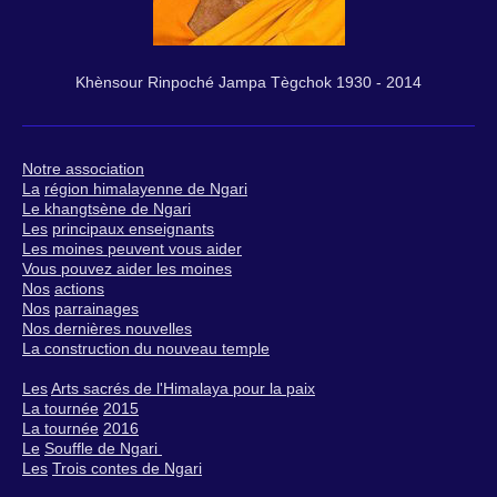
Khènsour Rinpoché Jampa Tègchok 1930 - 2014
N
otre association
La
région himalayenne de Ngari
Le k
hangtsène de Ngari
Les
principaux enseignants
Les moines peuvent vous aider
V
ous pouvez aider les moines
Nos
actions
Nos
parrainages
Nos dernières nouvelles
La construction du nouveau temple
Les
Arts sacrés de l'Himalaya pour la paix
La tournée
2015
La tournée
2016
Le
Souffle de Ngari
Les
Trois contes de Ngari