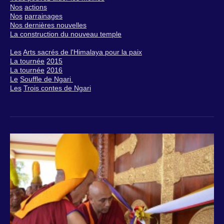
Nos
actions
Nos
parrainages
Nos dernières nouvelles
La construction du nouveau temple
Les
Arts sacrés de l'Himalaya pour la paix
La tournée
2015
La tournée
2016
Le
Souffle de Ngari
Les
Trois contes de Ngari