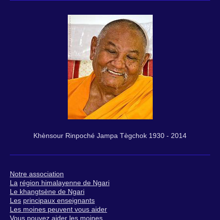
Khènsour Rinpoché Jampa Tègchok 1930 - 2014
N
otre association
La
région himalayenne de Ngari
Le k
hangtsène de Ngari
Les
principaux enseignants
Les moines peuvent vous aider
V
ous pouvez aider les moines